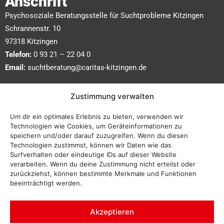
Anschrift
Psychosoziale Beratungsstelle für Suchtprobleme Kitzingen
Schrannenstr. 10
97318 Kitzingen
Telefon:
0 93 21 – 22 04 0
Email:
suchtberatung@caritas-kitzingen.de
Wir sind erreichbar:
Zustimmung verwalten
bitte telefonisch oder persönlich
Um dir ein optimales Erlebnis zu bieten, verwenden wir
während der Bürozeiten vereinbaren:
Technologien wie Cookies, um Geräteinformationen zu
speichern und/oder darauf zuzugreifen. Wenn du diesen
Technologien zustimmst, können wir Daten wie das
Montag bis Donnerstag:
Surfverhalten oder eindeutige IDs auf dieser Website
09:00 – 12:00 Uhr und
verarbeiten. Wenn du deine Zustimmung nicht erteilst oder
14:00 – 16:00 Uhr
zurückziehst, können bestimmte Merkmale und Funktionen
beeinträchtigt werden.
Freitag:
09:00 – 12:00 Uhr
Akzeptieren