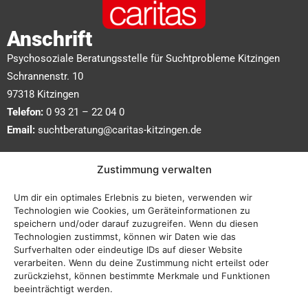
Anschrift
Psychosoziale Beratungsstelle für Suchtprobleme Kitzingen
Schrannenstr. 10
97318 Kitzingen
Telefon:
0 93 21 – 22 04 0
Email:
suchtberatung@caritas-kitzingen.de
Wir sind erreichbar:
Zustimmung verwalten
bitte telefonisch oder persönlich
Um dir ein optimales Erlebnis zu bieten, verwenden wir
während der Bürozeiten vereinbaren:
Technologien wie Cookies, um Geräteinformationen zu
speichern und/oder darauf zuzugreifen. Wenn du diesen
Technologien zustimmst, können wir Daten wie das
Montag bis Donnerstag:
Surfverhalten oder eindeutige IDs auf dieser Website
09:00 – 12:00 Uhr und
verarbeiten. Wenn du deine Zustimmung nicht erteilst oder
14:00 – 16:00 Uhr
zurückziehst, können bestimmte Merkmale und Funktionen
beeinträchtigt werden.