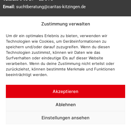
Email:
suchtberatung@caritas-kitzingen.de
Wir sind erreichbar:
Zustimmung verwalten
bitte telefonisch oder persönlich
Um dir ein optimales Erlebnis zu bieten, verwenden wir
während der Bürozeiten vereinbaren:
Technologien wie Cookies, um Geräteinformationen zu
speichern und/oder darauf zuzugreifen. Wenn du diesen
Technologien zustimmst, können wir Daten wie das
Montag bis Donnerstag:
Surfverhalten oder eindeutige IDs auf dieser Website
09:00 – 12:00 Uhr und
verarbeiten. Wenn du deine Zustimmung nicht erteilst oder
14:00 – 16:00 Uhr
zurückziehst, können bestimmte Merkmale und Funktionen
beeinträchtigt werden.
Freitag:
09:00 – 12:00 Uhr
Akzeptieren
Impressum
Ablehnen
Datenschutz
Einstellungen ansehen