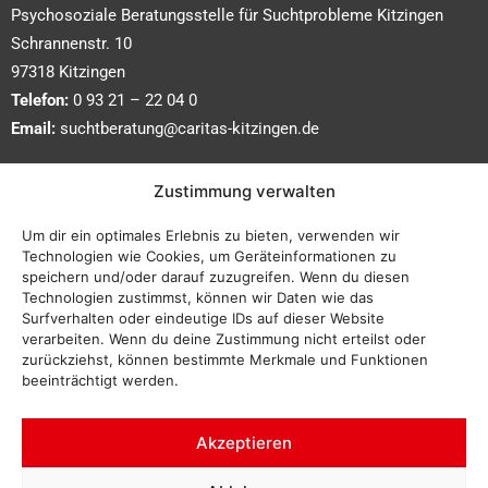
Psychosoziale Beratungsstelle für Suchtprobleme Kitzingen
Schrannenstr. 10
97318 Kitzingen
Telefon:
0 93 21 – 22 04 0
Email:
suchtberatung@caritas-kitzingen.de
Wir sind erreichbar:
Zustimmung verwalten
bitte telefonisch oder persönlich
Um dir ein optimales Erlebnis zu bieten, verwenden wir
während der Bürozeiten vereinbaren:
Technologien wie Cookies, um Geräteinformationen zu
speichern und/oder darauf zuzugreifen. Wenn du diesen
Technologien zustimmst, können wir Daten wie das
Montag bis Donnerstag:
Surfverhalten oder eindeutige IDs auf dieser Website
09:00 – 12:00 Uhr und
verarbeiten. Wenn du deine Zustimmung nicht erteilst oder
14:00 – 16:00 Uhr
zurückziehst, können bestimmte Merkmale und Funktionen
beeinträchtigt werden.
Freitag:
09:00 – 12:00 Uhr
Akzeptieren
Impressum