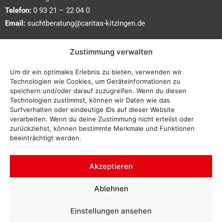
Telefon:
0 93 21 – 22 04 0
Email:
suchtberatung@caritas-kitzingen.de
Wir sind erreichbar:
Zustimmung verwalten
bitte telefonisch oder persönlich
Um dir ein optimales Erlebnis zu bieten, verwenden wir
während der Bürozeiten vereinbaren:
Technologien wie Cookies, um Geräteinformationen zu
speichern und/oder darauf zuzugreifen. Wenn du diesen
Technologien zustimmst, können wir Daten wie das
Montag bis Donnerstag:
Surfverhalten oder eindeutige IDs auf dieser Website
09:00 – 12:00 Uhr und
verarbeiten. Wenn du deine Zustimmung nicht erteilst oder
14:00 – 16:00 Uhr
zurückziehst, können bestimmte Merkmale und Funktionen
beeinträchtigt werden.
Freitag:
09:00 – 12:00 Uhr
Akzeptieren
Impressum
Ablehnen
Datenschutz
Einstellungen ansehen